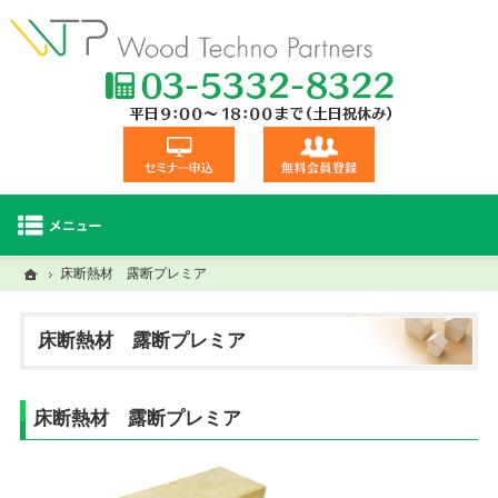
TEL:03-5332
セミナー申込
無料会員登録
ホーム
ホーム
床断熱材 露断プレミア
セミナー・研修一覧
建材商品一覧
視察交流会
床断熱材 露断プレミア
床断熱材 露断プレミア