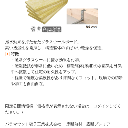
撥水効果を持たせたグラスウールボード。
高い透湿性を発揮し、構造躯体のすばやい乾燥を促進。
特徴
・通常グラスウールに撥水効果を付加。
・透湿抵抗が非常に低いため、構造躯体(床組)の水蒸気を外気
中へ拡散して住宅の耐久性をアップ。
・軽量で適度な柔軟性があり隙間なくフィット。現場での切断
や加工も自由自在。
限定公開情報欄（価格等が表示されない場合は、ログインしてく
ださい。）
パラマウント硝子工業株式会社 床断熱材 露断プレミア