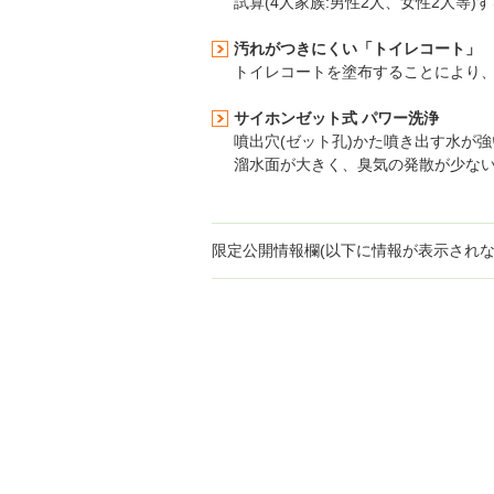
試算(4人家族:男性2人、女性2人等)す
汚れがつきにくい
「トイレコート」
トイレコートを塗布することにより
サイホンゼット式 パワー洗浄
噴出穴(ゼット孔)かた噴き出す水が
溜水面が大きく、臭気の発散が少な
限定公開情報欄(以下に情報が表示され