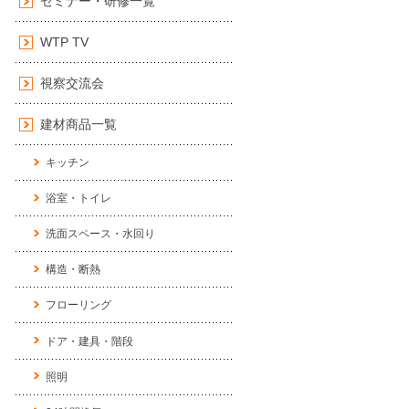
セミナー・研修一覧
WTP TV
視察交流会
建材商品一覧
キッチン
浴室・トイレ
洗面スペース・水回り
構造・断熱
フローリング
ドア・建具・階段
照明