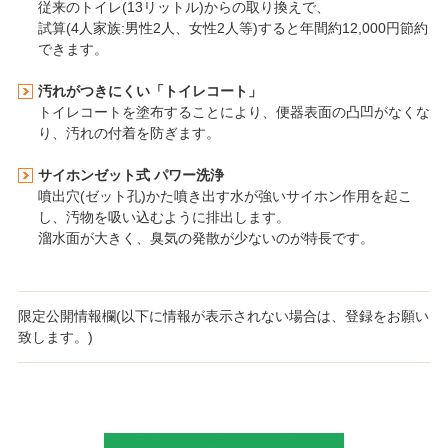
従来のトイレ(13リットル)からの取り換えで、
試算(4人家族:男性2人、女性2人等)すると年間約12,000円節約
できます。
汚れがつきにくい
「トイレコート」
トイレコートを塗布することにより、便器表面の凸凹がなくな
り、
汚れの付着を防ぎます。
サイホンゼット式 パワー洗浄
噴出穴(ゼット孔)かた噴き出す水が強いサイホン作用を起こ
し、汚物を吸い込むように排出します。
溜水面が大きく、臭気の発散が少ないのが特長です。
限定公開情報欄(以下に情報が表示されない場合は、登録をお願い
致します。)