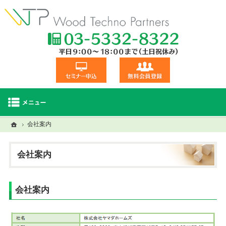
TEL:03-5332
セミナー申込
無料会員登録
ホーム
ホーム
会社案内
セミナー・研修一覧
建材商品一覧
視察交流会
会社案内
会社案内