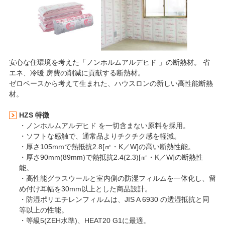
安心な住環境を考えた「ノンホルムアルデヒド 」の断熱材。 省
エネ、冷暖 房費の削減に貢献する断熱材。
ゼロベースから考えて生まれた、ハウスロンの新しい高性能断熱
材。
HZS 特徴
・ノンホルムアルデヒド を一切含まない原料を採用。
・ソフトな感触で、通常品よりチクチク感を軽減。
・厚さ105mmで熱抵抗2.8[㎡・K／W]の高い断熱性能。
・厚さ90mm(89mm)で熱抵抗2.4(2.3)[㎡・K／W]の断熱性
能。
・高性能グラスウールと室内側の防湿フィルムを一体化し、留
め付け耳幅を30mm以上とした商品設計。
・防湿ポリエチレンフィルムは、JIS A 6930 の透湿抵抗と同
等以上の性能。
・等級5(ZEH水準)、HEAT20 G1に最適。