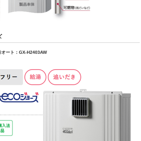
ズ
4号オート：GX-H2403AW