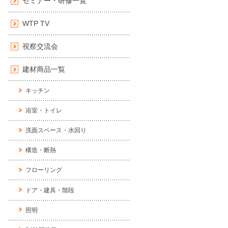
セミナー・研修一覧
WTP TV
視察交流会
建材商品一覧
キッチン
浴室・トイレ
洗面スペース・水回り
構造・断熱
フローリング
ドア・建具・階段
照明