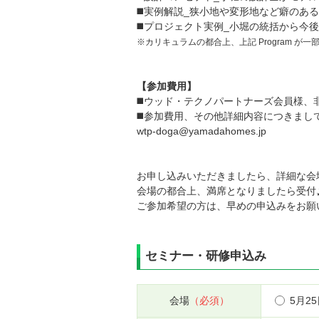
◼️実例解説_狭小地や変形地など癖のあ
◼️プロジェクト実例_小堀の統括から今
※カリキュラムの都合上、上記 Program が
【参加費用】
◼️ウッド・テクノパートナーズ会員様、
◼️参加費用、その他詳細内容につきま
wtp-doga@yamadahomes.jp
お申し込みいただきましたら、詳細な会
会場の都合上、満席となりましたら受付
ご参加希望の方は、早めの申込みをお願
セミナー・研修申込み
会場
（必須）
5月2