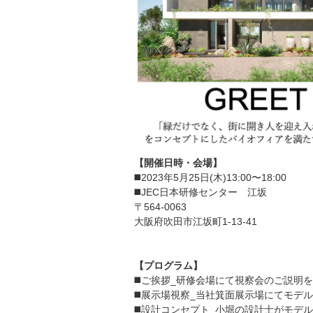
【開催日時・会場】
◼️2023年5月25日(木)13:00〜18:00
◼️JEC日本研修センター 江坂
〒564-0063
大阪府吹田市江坂町1-13-41
【プログラム】
◼️ご挨拶_研修会場にて視察会のご説明
◼️展示場視察_当社箕面展示場にてモデ
◼️設計コンセプト_小堀の設計士がモデ