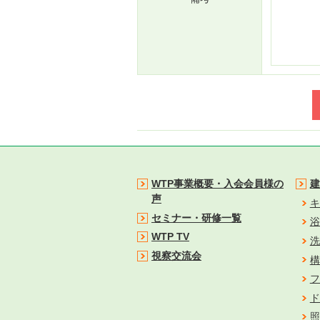
WTP事業概要・入会会員様の
建
声
キ
セミナー・研修一覧
浴
WTP TV
洗
視察交流会
構
フ
ド
照