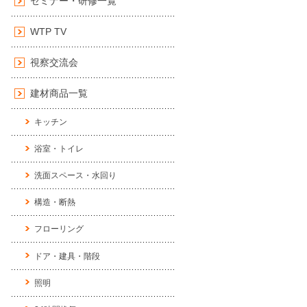
セミナー・研修一覧
WTP TV
視察交流会
建材商品一覧
キッチン
浴室・トイレ
洗面スペース・水回り
構造・断熱
フローリング
ドア・建具・階段
照明